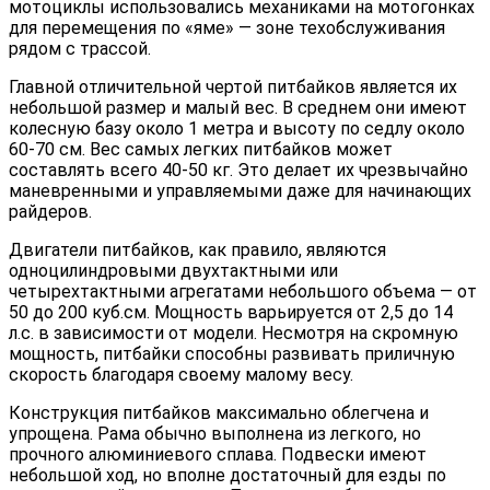
мотоциклы использовались механиками на мотогонках
для перемещения по «яме» — зоне техобслуживания
рядом с трассой.
Главной отличительной чертой питбайков является их
небольшой размер и малый вес. В среднем они имеют
колесную базу около 1 метра и высоту по седлу около
60-70 см. Вес самых легких питбайков может
составлять всего 40-50 кг. Это делает их чрезвычайно
маневренными и управляемыми даже для начинающих
райдеров.
Двигатели питбайков, как правило, являются
одноцилиндровыми двухтактными или
четырехтактными агрегатами небольшого объема — от
50 до 200 куб.см. Мощность варьируется от 2,5 до 14
л.с. в зависимости от модели. Несмотря на скромную
мощность, питбайки способны развивать приличную
скорость благодаря своему малому весу.
Конструкция питбайков максимально облегчена и
упрощена. Рама обычно выполнена из легкого, но
прочного алюминиевого сплава. Подвески имеют
небольшой ход, но вполне достаточный для езды по